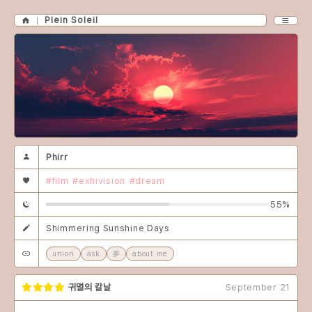
Plein Soleil
Phirr
#film
#exhivision
#dream
55%
Shimmering Sunshine Days
union
ask
夢
about me
귀멸의 칼날
September 21