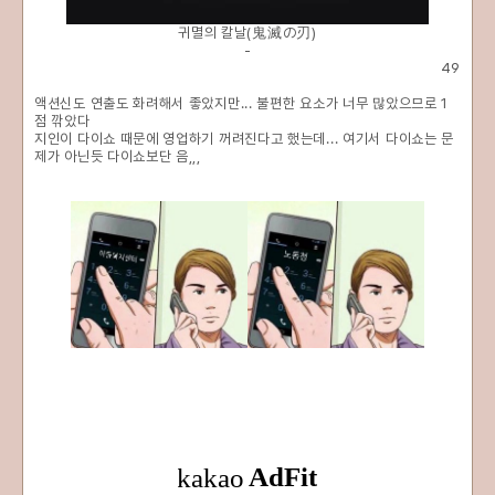
귀멸의 칼날(鬼滅の刃)
-
49
액션신도 연출도 화려해서 좋았지만... 불편한 요소가 너무 많았으므로 1
점 깎았다
지인이 다이쇼 때문에 영업하기 꺼려진다고 했는데... 여기서 다이쇼는 문
제가 아닌듯 다이쇼보단 음,,,