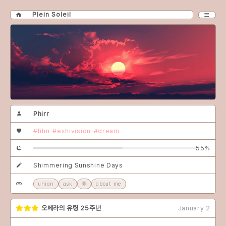
Plein Soleil
Phirr
#film
#exhivision
#dream
55%
Shimmering Sunshine Days
union
ask
夢
about me
오페라의 유령 25주년
January 2