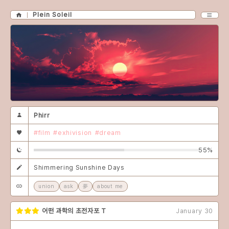
Plein Soleil
Phirr
#film
#exhivision
#dream
55%
Shimmering Sunshine Days
union
ask
夢
about me
어떤 과학의 초전자포 T
January 30