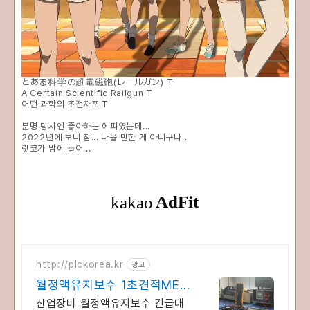
とある科学の超電磁砲(レールガン) T
A Certain Scientific Railgun T
어떤 과학의 초전자포 T
분명 당시엔 좋아하는 에피였는데...
2022년에 보니 참... 나올 만한 게 아니구나..
랏코가 맘에 들어...
http://plckorea.kr
광고
월정액유지보수 1초견적MET
산업자동화 장비판매수리보수
산업장비 월정액유지보수 긴급대