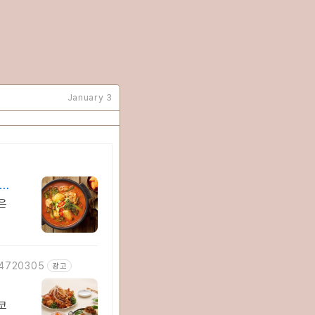
January 3
 쿠
은
544720305
광고
코