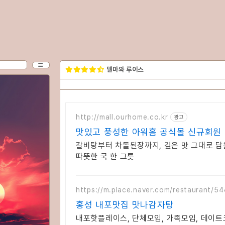
CATEGORY
델마와 루이스
MENU
http://mall.ourhome.co.kr
광고
분류 전체보기
맛있고 풍성한 아워홈 공식몰 신규회원
폰 혜택
갈비탕부터 차돌된장까지, 깊은 맛 그대로 담
rv
따뜻한 국 한 그릇
exh
https://m.place.naver.com/restaurant/
colossus
홍성 내포맛집 맛나감자탕
slipstream
내포핫플레이스, 단체모임, 가족모임, 데이트