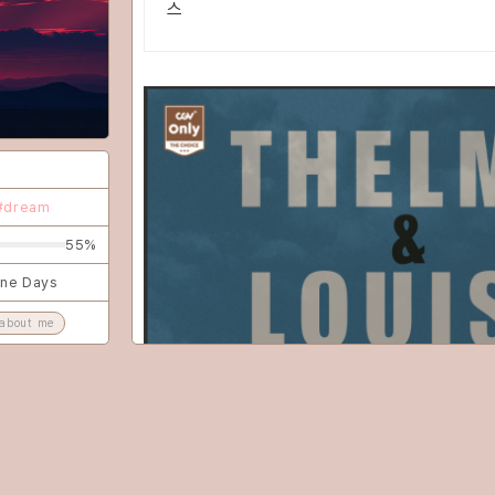
스
game
CLOSE
#dream
55%
ine Days
about me