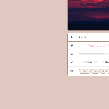
Phirr
#film
#exhivision
Shimmering Sunsh
union
ask
夢