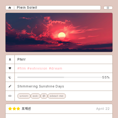
Plein Soleil
Phirr
#film
#exhivision
#dream
55%
Shimmering Sunshine Days
union
ask
夢
about me
포제션
April 22