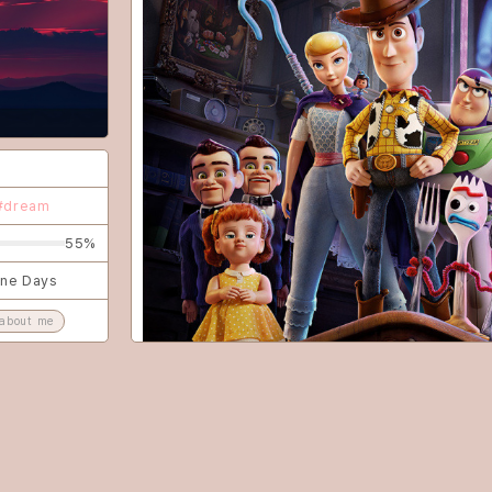
game
CLOSE
#dream
55%
ine Days
about me
토이 스토리 4