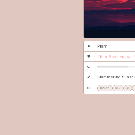
Phirr
#film
#exhivision
Shimmering Sunsh
union
ask
夢