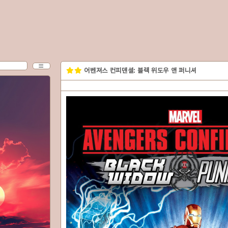
CATEGORY
어벤져스 컨피덴셜: 블랙 위도우 앤 퍼니셔
MENU
분류 전체보기
rv
exh
colossus
slipstream