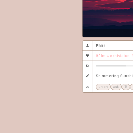
Phirr
#film
#exhivision
Shimmering Sunsh
union
ask
夢