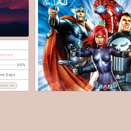
game
CLOSE
#dream
55%
ine Days
about me