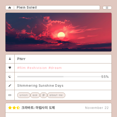
Plein Soleil
Phirr
#film
#exhivision
#dream
55%
Shimmering Sunshine Days
union
ask
夢
about me
크라바트: 마법사의 도제
November 22