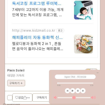
독서코칭 프로그램 루미북클
럽 새입시에 맞는 프로그램운
7세부터 고2까지 이용 가능, 개개
영!
인에 맞는 독서코칭 프로그램, 문
해력 UP 독서코칭+문해력 전문프
로그램
http://www.kidzmall.co.kr
광고
해피플레이 자동 동화책 신규
출시 기념 50% 할인
멜로디봉과 동화책 2 in 1 , 흔들
면 음악이 흘러나오는 해피플레이
장난감
Plein Soleil
태양은 가득히
구독하기
구독하기
공감
ⓒ yunicorn