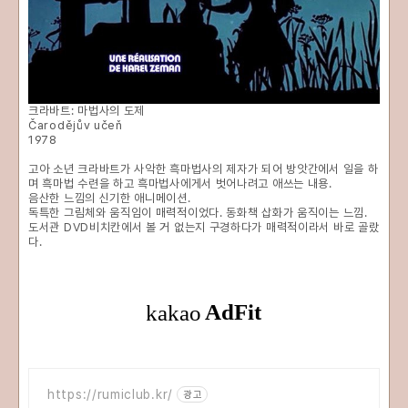
크라바트: 마법사의 도제
Čarodějův učeň
1978
고아 소년 크라바트가 사악한 흑마법사의 제자가 되어 방앗간에서 일을 하
며 흑마법 수련을 하고 흑마법사에게서 벗어나려고 애쓰는 내용.
음산한 느낌의 신기한 애니메이션.
독특한 그림체와 움직임이 매력적이었다. 동화책 삽화가 움직이는 느낌.
도서관 DVD비치칸에서 볼 거 없는지 구경하다가 매력적이라서 바로 골랐
다.
https://rumiclub.kr/
광고