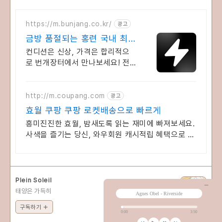
https://m.bunjang.co.kr/
광고
금방 품절되는 홍련 국내 최대
브랜드 중고거래
컨디션은 신상, 가격은 합리적으
로 번개장터에서 만나보세요! 전
국 각지에서 올라오는 전국구 최
다 상품 매일 10만 개 이상의 신규
상품 업로드
http://m.coupang.com
광고
효월 쿠팡 쿠팡 로켓배송으로 빠르게
흥미진진한 효월, 밤새도록 읽는 재미에 빠져보세요.
사색을 즐기는 당신, 와우회원 캐시적립 혜택으로 구
매하세요.
Plein Soleil
태양은 가득히
구독하기