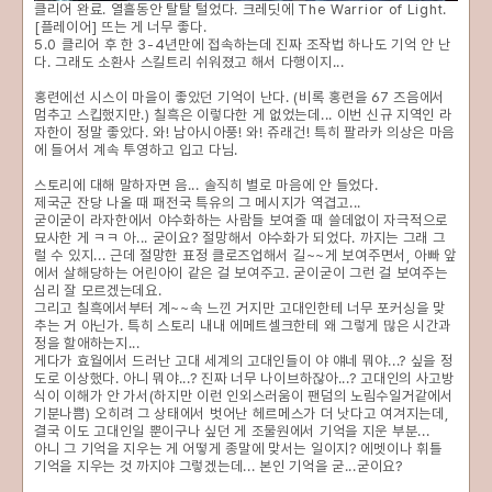
클리어 완료. 열흘동안 탈탈 털었다. 크레딧에 The Warrior of Light.
[플레이어] 뜨는 게 너무 좋다.
5.0 클리어 후 한 3-4년만에 접속하는데 진짜 조작법 하나도 기억 안 난
다. 그래도 소환사 스킬트리 쉬워졌고 해서 다행이지...
홍련에선 시스이 마을이 좋았던 기억이 난다. (비록 홍련을 67 즈음에서
멈추고 스킵했지만.) 칠흑은 이렇다한 게 없었는데... 이번 신규 지역인 라
자한이 정말 좋았다. 와! 남아시아풍! 와! 쥬래건! 특히 팔라카 의상은 마음
에 들어서 계속 투영하고 입고 다님.
스토리에 대해 말하자면 음... 솔직히 별로 마음에 안 들었다.
제국군 잔당 나올 때 패전국 특유의 그 메시지가 역겹고...
굳이굳이 라자한에서 야수화하는 사람들 보여줄 때 쓸데없이 자극적으로
묘사한 게 ㅋㅋ 아... 굳이요? 절망해서 야수화가 되었다. 까지는 그래 그
럴 수 있지... 근데 절망한 표정 클로즈업해서 길~~게 보여주면서, 아빠 앞
에서 살해당하는 어린아이 같은 걸 보여주고. 굳이굳이 그런 걸 보여주는
심리 잘 모르겠는데요.
그리고 칠흑에서부터 계~~속 느낀 거지만 고대인한테 너무 포커싱을 맞
추는 거 아닌가. 특히 스토리 내내 에메트셀크한테 왜 그렇게 많은 시간과
정을 할애하는지...
게다가 효월에서 드러난 고대 세계의 고대인들이 야 얘네 뭐야...? 싶을 정
도로 이상했다. 아니 뭐야...? 진짜 너무 나이브하잖아...? 고대인의 사고방
식이 이해가 안 가서(하지만 이런 인외스러움이 팬덤의 노림수일거같에서
기분나쁨) 오히려 그 상태에서 벗어난 헤르메스가 더 낫다고 여겨지는데,
결국 이도 고대인일 뿐이구나 싶던 게 조물원에서 기억을 지운 부분...
아니 그 기억을 지우는 게 어떻게 종말에 맞서는 일이지? 에멧이나 휘틀
기억을 지우는 것 까지야 그렇겠는데... 본인 기억을 굳...굳이요?