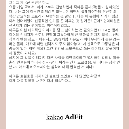
그리고 제국군 관련은 하...
요즘 게임 쪽에서 '네가 스토리 진행하면서 죽여온 존재(적)들도 살아있었
다. 너는 그에 아무런 죄책감도 없느냐?' 하면서 플레이어한테 은근히 죄
책감 강요하는 스토리가 유행하는 것 같던데, 대충 이 유행이 시기 어림잡
아서 언더테일이 선풍적인 인기를 끈 이후인 것 같거든? 근데? 언더테일은
선택지가 있는 편이었고, 파격적이었고...
아무튼 이런 메타적인 이야기를 담고 싶어하는 것 같았다만 FF14는 플레
이어의 선택지가 스토리 진행에 그렇다하게 큰 영향을 끼치지 않음... 선택
직후의 반응 정도나 바뀌지... BG3처럼 자유도가 어마무시하게 높은 경우
라면 몰라, 애초에 어떤 선택지도 주지 않아놓고 '네 선택으로 고통받은 사
람들이 있다' 하면 뭐요? 그건 인간을 소모품으로 쓰는 라이터의 잘못이지
제 잘못이 되나요?
심지어 그 말을 여태까지 다른 사람들 야만족이라고 멸시하던 갈레말 제국
출신 인물들이 하니까 정~~말 어쩌라는 건지 모르겠음. 뭐 니네는 침략 안
했냐? 애초에 에오르제아는 침략에 대해 반격한 거 아냐?
하여튼 호불호를 따지자면 불호인 포인트가 더 많았던 확장팩.
이제 다음 확장팩 나오면 다시 접속한다...