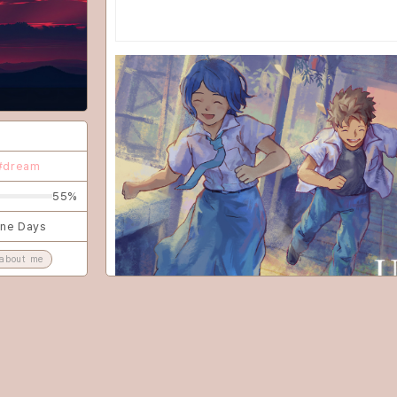
game
CLOSE
#dream
55%
ine Days
about me
아...
너무 아름다운 이야기다...
BGM도 굉장히 아름다웠고, 도트 픽셀 그래픽도 좋았고. 
데 덕분에 인도네시아의 문화에 대해서도 배울 수 있어 좋았다
결말이 진부하긴 하지만 꽤 재밌게 했다. 좋아하는 감성이고.
플탐은,,, 나는 9시간쯤 나왔는데 공략 없이 도전과제 올클하면