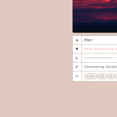
Phirr
#film
#exhivision
Shimmering Sunsh
union
ask
夢