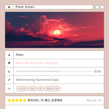
Plein Soleil
Phirr
#film
#exhivision
#dream
55%
Shimmering Sunshine Days
union
ask
夢
about me
피리어드: 더 패드 프로젝트
March 15