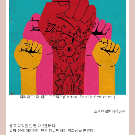
피리어드: 더 패드 프로젝트(Period. End Of Sentence.)
-
스물여덟번째감상문
짧고 묵직한 단편 다큐멘터리.
얼마 전에 아카데미 단편 다큐멘터리 영화상을 받았다.