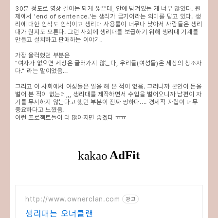
30분 정도로 영상 길이는 되게 짧은데, 안에 담겨있는 게 너무 많았다. 원
제에서 'end of sentence.'는 생리가 금기어라는 의미를 담고 있다. 생
리에 대한 인식도 인식이고 생리대 사용률이 너무나 낮아서 사람들은 생리
대가 뭔지도 모른다. 그런 사회에 생리대를 보급하기 위해 생리대 기계를
만들고 설치하고 판매하는 이야기.
가장 울컥했던 부분은
"여자가 없으면 세상은 굴러가지 않는다, 우리들(여성들)은 세상의 창조자
다." 라는 말이었음...
그리고 이 사회에서 여성들은 일을 해 본 적이 없음. 그러니까 본인이 돈을
벌어 본 적이 없는데,,, 생리대를 제작하면서 수입을 벌어오니까 남편이 자
기를 무시하지 않는다고 했던 부분이 진짜 찡하다.... 경제적 자립이 너무
중요하다고 느꼈음.
이런 프로젝트들이 더 많아지면 좋겠다 ㅠㅠ
http://www.ownerclan.com
광고
생리대는 오너클랜