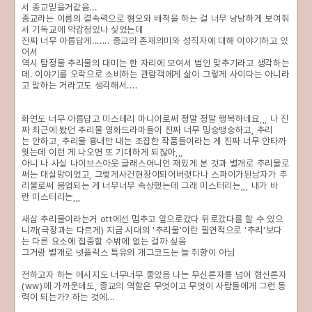
서 종교믿을거같음...
종교라는 이름의 결속력으로 혐오와 배척을 하는 걸 너무 낭낭하게 보여줘
서 기독교에 악감정있나 싳었는데
진짜 너무 아름답게....... 종교의 존재의미와 성직자에 대해 이야기하고 있
어서
역시 탐정물 추리물의 대미는 한 자리에 모여서 범인 맞추기라고 생각하는
데. 이야기를 오락으로 소비하는 관람객에게 삶이 그렇게 사이다는 아니라
고 말하는 거라고도 생각해서....
화면도 너무 아름답고 미스테리 마니아로써 정말 정말 행복하네요,,, 나 진
짜 최근에 봤던 추리물 영화드라마들이 진짜 너무 밍숭맹숭하고, 추리
는 안하고, 추리물 흉내만 내는 조잡한 작품들이라는 게 진짜 너무 안타까
웟는데 이런 게 나오면 또 기대하게 되잖아,,,
아니 나 사실 나이브스아웃 글래스어니언 재밌게 본 것과 별개로 추리물로
써는 대실망이었고, 그렇게사건현장이되어버렷다나 스파이가된남자가 추
리물로써 붐업되는 게 너무너무 속상했는데 그래 미스터리는,,, 내가 바
란 미스터리는,,,
새삼 추리물이라는거 ott에선 멈추고 앞으로갔다 뒤로갔다를 할 수 있으
니까(극장과는 다르게) 지금 시대의 '추리물'이란 필연적으로 '추리'보다
는 다른 요소에 집중할 수밖에 없는 걸까 싶음
그거랑 별개로 넷플릭스 특유의 개그코드는 늘 취향이 아님
전하고자 하는 메시지도 너무너무 좋았음 나는 무신론자를 넘어 혐신론자
(ww)에 가까운데도, 종교의 역할은 무엇이고 무엇이 사람들에게 그런 동
력이 되는가? 하는 것에...