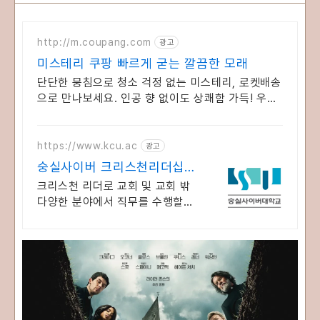
http://m.coupang.com
광고
미스테리 쿠팡 빠르게 굳는 깔끔한 모래
단단한 뭉침으로 청소 걱정 없는 미스테리, 로켓배송
으로 만나보세요. 인공 향 없이도 상쾌함 가득! 우리
고양이를 위한 좋은 모래를 찾아보세요.
https://www.kcu.ac
광고
숭실사이버 크리스천리더십학
과 신편입생 모집 중!
크리스천 리더로 교회 및 교회 밖
다양한 분야에서 직무를 수행할수
있는 인재양성! 실력으로 승부하
자, 숭실력자! 한국최초 사이버대
학교! 100% 온라인강의!