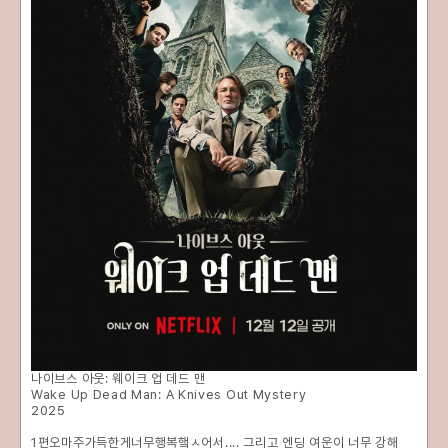
나이브스 아웃: 웨이크 업 데드 맨
Wake Up Dead Man: A Knives Out Mystery
2025
1편오마주가득한게너무행복햌ㅅ어서.... 그리고 엔딩 여운이 너무 강해