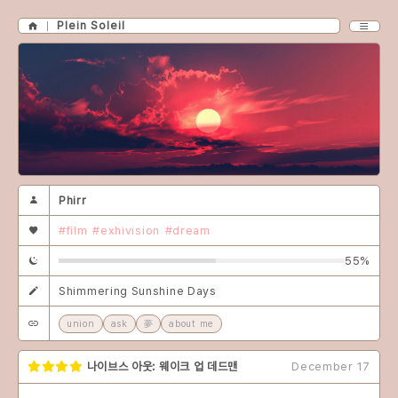
Plein Soleil
Phirr
#film
#exhivision
#dream
55%
Shimmering Sunshine Days
union
ask
夢
about me
나이브스 아웃: 웨이크 업 데드맨
December 17