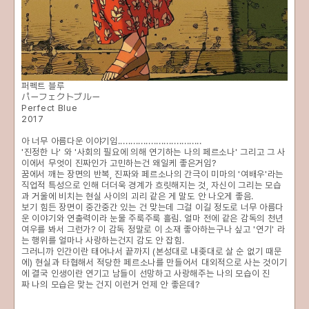
퍼펙트 블루
パーフェクトブルー
Perfect Blue
2017
아 너무 아름다운 이야기임.................................
'진정한 나' 와 '사회의 필요에 의해 연기하는 나의 페르소나' 그리고 그 사
이에서 무엇이 진짜인가 고민하는건 왜일케 좋은거임?
꿈에서 깨는 장면의 반복, 진짜와 페르소나의 간극이 미마의 '여배우'라는
직업적 특성으로 인해 더더욱 경계가 흐릿해지는 것, 자신이 그리는 모습
과 거울에 비치는 현실 사이의 괴리 같은 게 말도 안 나오게 좋음.
보기 힘든 장면이 중간중간 있는 건 맞는데 그걸 이길 정도로 너무 아름다
운 이야기와 연출력이라 눈물 주룩주룩 흘림. 얼마 전에 같은 감독의 천년
여우를 봐서 그런가? 이 감독 정말로 이 소재 좋아하는구나 싶고 '연기' 라
는 행위를 얼마나 사랑하는건지 감도 안 잡힘.
그러니까 인간이란 태어나서 끝까지 (본성대로 내좆대로 살 순 없기 때문
에) 현실과 타협해서 적당한 페르소나를 만들어서 대외적으로 사는 것이기
에 결국 인생이란 연기고 남들이 선망하고 사랑해주는 나의 모습이 진
짜 나의 모습은 맞는 건지 이런거 언제 안 좋은데?