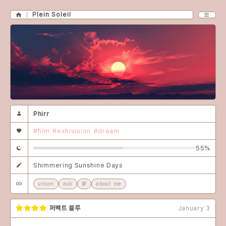
Plein Soleil
Phirr
#film
#exhivision
#dream
55%
Shimmering Sunshine Days
union
ask
夢
about me
퍼펙트 블루
January 3