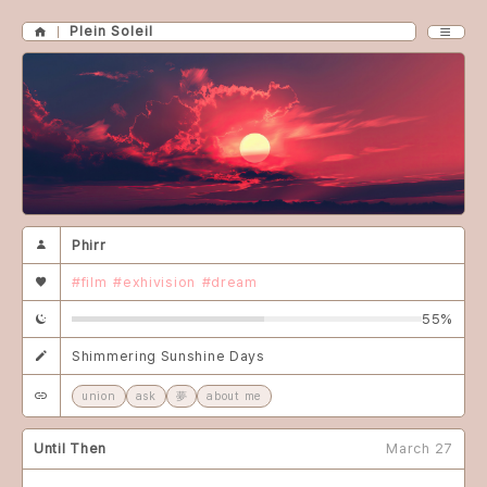
Plein Soleil
Phirr
#film
#exhivision
#dream
55%
Shimmering Sunshine Days
union
ask
夢
about me
Until Then
March 27