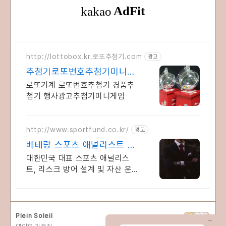
http://lottobox.kr.로또추첨기.com
광고
추첨기로또번호추첨기미니게
임
로또기계 로또번호추첨기 경품추
첨기 행사광고추첨기미니게임
http://www.sportfund.co.kr/
광고
베테랑 스포츠 애널리스트 대
한민국 1순위 전력 분석가
대한민국 대표 스포츠 애널리스
트, 리스크 방어 설계 및 자산 운용
전문
Plein Soleil