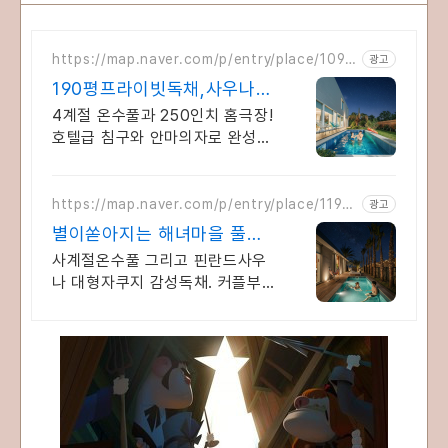
https://map.naver.com/p/entry/place/1096
광고
378163
190평프라이빗독채,사우나
예쁜 4계절 온수수영장 힐링
4계절 온수풀과 250인치 홈극장!
호텔급 침구와 안마의자로 완성하
는 프리미엄독채 별빛 자쿠지와
불멍의 낭만! 스타일러와 사우나
로 완성하는 세심한 배려의 감성
https://map.naver.com/p/entry/place/1191
광고
452706
숙소
별이쏟아지는 해녀마을 풀빌
라 르세라핌도 다녀간 감성풀
사계절온수풀 그리고 핀란드사우
빌라
나 대형자쿠지 감성독채. 커플부
터 대가족까지 힐링숙소 여행피로
녹이는 온수풀과 스파, 불멍.제주
해녀마을 돌담길 속에서느끼는 온
전한휴식