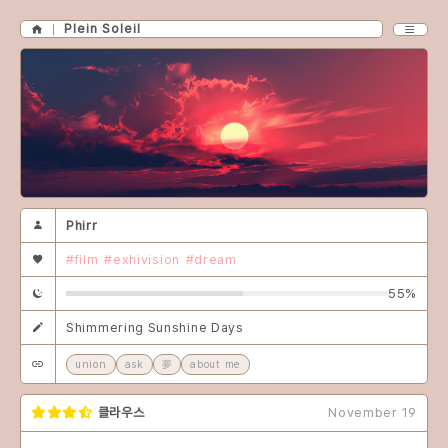
Plein Soleil
Phirr
#film
#exhivision
#dream
55%
Shimmering Sunshine Days
union
ask
夢
about me
클라우스
November 19