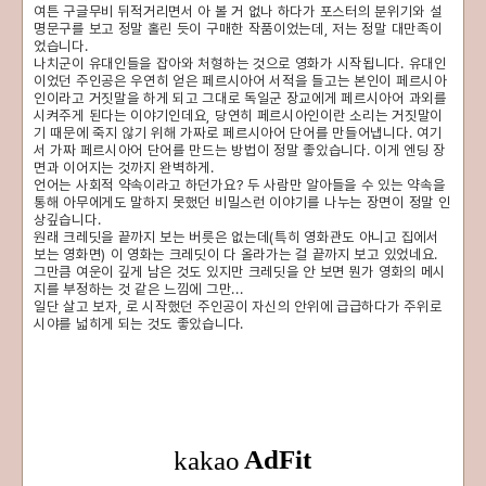
여튼 구글무비 뒤적거리면서 아 볼 거 없나 하다가 포스터의 분위기와 설
명문구를 보고 정말 홀린 듯이 구매한 작품이었는데, 저는 정말 대만족이
었습니다.
나치군이 유대인들을 잡아와 처형하는 것으로 영화가 시작됩니다. 유대인
이었던 주인공은 우연히 얻은 페르시아어 서적을 들고는 본인이 페르시아
인이라고 거짓말을 하게 되고 그대로 독일군 장교에게 페르시아어 과외를
시켜주게 된다는 이야기인데요, 당연히 페르시아인이란 소리는 거짓말이
기 때문에 죽지 않기 위해 가짜로 페르시아어 단어를 만들어냅니다. 여기
서 가짜 페르시아어 단어를 만드는 방법이 정말 좋았습니다. 이게 엔딩 장
면과 이어지는 것까지 완벽하게.
언어는 사회적 약속이라고 하던가요? 두 사람만 알아들을 수 있는 약속을
통해 아무에게도 말하지 못했던 비밀스런 이야기를 나누는 장면이 정말 인
상깊습니다.
원래 크레딧을 끝까지 보는 버릇은 없는데(특히 영화관도 아니고 집에서
보는 영화면) 이 영화는 크레딧이 다 올라가는 걸 끝까지 보고 있었네요.
그만큼 여운이 깊게 남은 것도 있지만 크레딧을 안 보면 뭔가 영화의 메시
지를 부정하는 것 같은 느낌에 그만...
일단 살고 보자, 로 시작했던 주인공이 자신의 안위에 급급하다가 주위로
시야를 넓히게 되는 것도 좋았습니다.