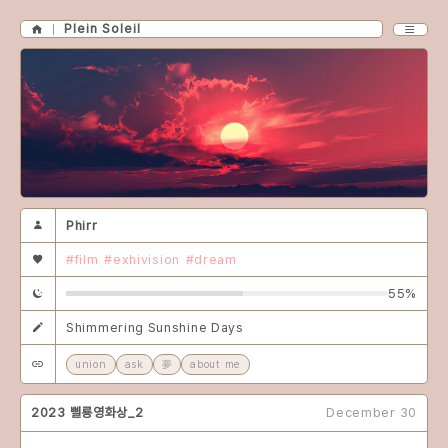
Plein Soleil
Phirr
#film
#exhivision
#dream
55%
Shimmering Sunshine Days
union
ask
夢
about me
2023 삘룡영화상_2
December 30