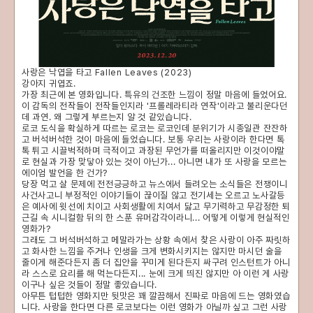
사랑은 낙엽을 타고 Fallen Leaves (2023)
강아지 귀엽죠.
가장 최근에 본 영화입니다. 특유의 건조한 느낌이 정말 마음에 들었어요.
이 감독의 전작들이 전작들인지라 '프롤레라티라 연작'이라고 불리운다던
데 과연. 왜 그렇게 부르는지 알 것 같았습니다.
로코 도식을 확실하게 따르는 로코는 로코인데 분위기가 시종일관 잔잔하
고 버석버석한 것이 마음에 들었습니다. 보통 우리는 사랑이라 한다면 톡
톡 튀고 시끌벅적하며 극적이고 과장된 무언가를 떠올리지만 이것이야말
로 현실과 가장 맞닿아 있는 것이 아닌가... 아니면 내가 또 사랑을 모르는
에이엄 발언을 한 건가?
당장 먹고 살 문제에 전전긍긍하고 뉴스에서 들려오는 소식들은 전쟁이니
사건사고니 부정적인 이야기들이 끊이질 않고 전기세는 오르고 노사갈등
은 예사에 윗선에 치이고 사회생활에 치여서 닳고 무기력하고 무감정한 퇴
근길 속 시니컬함 뒤의 한 스푼 유머감각이라니... 어떻게 이렇게 현실적인
영화가?
그래도 그 버석버석하고 메말라가는 상황 속에서 찾은 사랑이 아주 짜릿하
고 화사한 느낌을 주거나 인생을 크게 변화시키지는 않지만 마시던 술을
줄이게 해준다든지 좀 더 집안을 꾸미게 된다든지 싸구려 인스턴트가 아니
라 스스로 요리를 해 먹는다든지... 눈에 크게 띄진 않지만 아 이런 게 사랑
이구나 싶은 것들이 정말 좋았습니다.
아무튼 텁텁한 영화지만 뒷맛은 꽤 깔끔해서 진짜로 마음에 드는 영화였습
니다. 사랑을 한다면 다른 로코보다는 이런 영화가 아닐까 싶고 그런 사랑