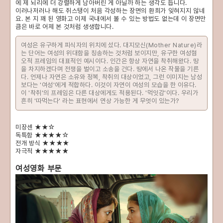
에 제 뇌리에 더 강렬하게 남아버린 게 아닐까 하는 생각도 듭니다.
이러나저러나 해도 쥐스탱이 처음 각성하는 장면의 환희가 잊혀지지 않네
요. 본 지 꽤 된 영화고 이제 국내에서 볼 수 있는 방법도 없는데 이 장면만
큼은 바로 어제 본 것처럼 생생합니다.
여성은 유구하게 피식자의 위치에 섰다. 대지모신(Mother Nature)라
는 단어는 여성의 위대함을 칭송하는 것처럼 보이지만, 유구한 여성혐
오적 프레임의 대표적인 예시이다. 인간은 항상 자연을 착취해왔다. 땅
을 차지하겠다며 전쟁을 벌이고 소송을 건다. 땅에서 나온 작물을 기른
다. 언제나 자연은 소유와 정복, 착취의 대상이었고, 그런 이미지는 남성
보다는 '여성'에게 적합하다. 이것이 자연이 여성의 모습을 한 이유다.
이 '착취'의 프레임은 다른 대상에게도 적용된다. '먹잇감'이다. 우리가
흔히 '따먹는다' 라는 표현에서 연상 가능한 게 무엇이 있는가?
미장센 ★★☆
독특함 ★★★★☆
전개 방식 ★★★★
자극적 ★★★★★
여성영화 부문