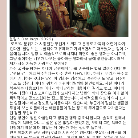
달링스 Darlings (2022)
'로우'의 분위기가 시종일관 무겁게 느껴지고 은유로 가득해 어렵게 다가
왔다면 '달링스'는 노골적이고 유쾌하고 가벼우면서도 어두웠다는 점이 마
음에 듭니다. 엄청 막 예술적으로 메시지나 화면이 좋은 영화는 아니고요,
그냥 좋아하는 배우가 나오는 좋아하는 영화라서 글에 넣었습니다. 왜요
제가 사심 가득한 사람으로 보여요?
가정 폭력을 당하는 아내가 남편에게 '나를 존중하는 법을 알려주겠다' 며
남편을 감금하고 복수한다는 아주 흔한 내용입니다. 하지만 우리가 복수물
에서 기대하는 것과는 달리 이 영화는 엉성하고, 통쾌하지도 않고, 당장이
라도 또 남편과 아내의 위치가 바뀌어버릴까봐 불안했어요. 사실 아내가
복수하는 내용보다는 아내가 학대당하는 내용이 더 길기도 했고. 아내의
복수 과정이 다소 코미디스럽게 묘사되지만 남편의 학대 장면은 여과 없이
폭력적이고 공포스럽다는 점도 좋았습니다. 사회적으로 여성의 의사 표시
는 앙탈이나 애교 정도로 받아들여지지 않습니까. 누군가의 절실한 생존권
투쟁이 보는 이들에게는 애완동물이 짖는 정도의 무게감으로 다가온다는
건 정말 무섭네요.
엔딩 장면이 정말 아름답다고 생각한 영화 중 하나입니다. 솔직히 말해서
'이렇게 맥빠진다니...' 싶은 감은 없잖아 있었지만, 오히려 그런 맥빠지는
엔딩이기 때문에 더 와닿는 게 아닌가 하는 생각도 들고요.
인도 영화지만 군무 장면(맛살라 시퀀스)은 없는지라 맛살라 시퀀스를 어
려워하시는 분들도 킬링타임용으로 재밌게 보실 만 코미디 영화라고 생각