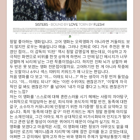
정말 좋아하는 영화입니다. 고어 영화는 오락영화가 아니라면 거들떠도 보
지 않지만 로우는 예술입니다 예술. 그러나 진짜로 어디 가서 추천은 못 하
겠단 점이... 이 감독의 '티탄' 역시 정말 감명깊게 봤는데요, 이상하고 자
극적인 화면으로 비위를 한껏 상하게 하면서 그 안에 담긴 메시지가 너무
강렬하게 뇌리에 남는 그런 작품이었습니다. 하지만 진짜 뇌가 상할까 봐
두 번은 못 보겠는 영화 전문점이랄까요. 고어하기만 한 게 아니라 작중에
는 오랄이나 69나 섹스 따위의 키워드가 꽤 나오는 편입니다.
처음 영화를 다 보고 '이... 이래도 되나...?' 하는 생각이 가장 먼저 들었습
니다. '이... 이래도 되나?' 에는 '이런 수위여도 괜찮은가?', '이렇게 자극
적인 걸 봐도 괜찮은가?' 를 넘어서 '내가 이걸 좋다고 느껴도 괜찮은가?'
라는 느낌?
저는 이 영화를 '스스로에 대해 혼란스러울 시기 헤메는 사람의 자아탐구,
사회적으로 억압당하는 본성, 피식자와 포식자의 역할 반전, 동족에 대한
갈구, 소수자가 커뮤니티에 인정받기 위한 자기증명' 정도로 요약하고 있
습니다. 특히 '동족에 대한 갈구' 이런 키워드는 제가 정말 환장해 마지않
는 소재인데요, 그건 아마도 제가 상대적으로 비가시화되어 인지도가 떨어
지고 관련 담론 형성이 어려운 퀴어이기 때문이 아닐까 싶기도 하고.
영화를 보겠다고 마음먹은 시점, 이 영화에 대한 정보가 아무것도 없을 때
질리언 로즈의 '페미니즘과 지리학'에 대해 잠깐 강의를 듣고 갔었는데요,
어쩌면 그 강의에서 말하고자 하는 바와 영화의 주제가 일맥상통했기 때문