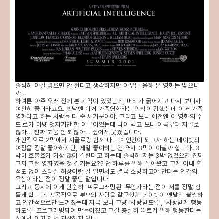
솔직히 이걸 넣으면 안 된다고 생각하지만 아무튼 올해 본 영화는 맞으니
까...
하여튼 아주 오래 전에 본 기억이 있었는데, 머리가 굵어지고 다시 보니까
여전히 좋더라고요. 옛날엔 이거 가족영화라는 인식이 강했는데 이거 가족
영화라고 하는 사람들 다 순 사기꾼이야. 그러고 보니 예전엔 이 영화의 주
드 로가 마냥 멋지기만 한 어른이었는데 나이 먹고 보니 이름부터 지골로
잖아... 진짜 도움 안 되잖아... 싶어서 웃겼습니다.
개인적으로 2막에서 지골로랑 함께 다니며 인간이 되고자 하는 데이빗의
여정을 정말 좋아하지만, 제일 좋아하는 건 역시 3막이 아닐까 합니다. 3
막이 호불호가 가장 많이 갈린다고 하는데 솔직히 저는 3막 없었으면 진짜
그저 그런 영화였을 것 같거든요?? 단 하루를 위해 살아왔고 그게 이내 흔
적도 없이 스러질 허상이란 걸 알면서도 결국 소망하고야 만다는 인간의
욕심이라는 점이 정말 좋단 말입니다.
그리고 동시에 이게 단순히 '프로그래밍된' 무언가라는 점이 저를 정말 힘
들게 합니다. 맹목적으로 부모의 사랑을 갈구했던 데이빗이 옛날엔 불쌍하
고 인간적으로만 느껴졌는데 지금 보니 그냥 '사랑받도록', '사랑받게 행동
하도록' 프로그래밍되어 만들어졌고 그걸 충실히 따르기 위해 행동한다는
점에서 이거 제법 괴상하지 않나...