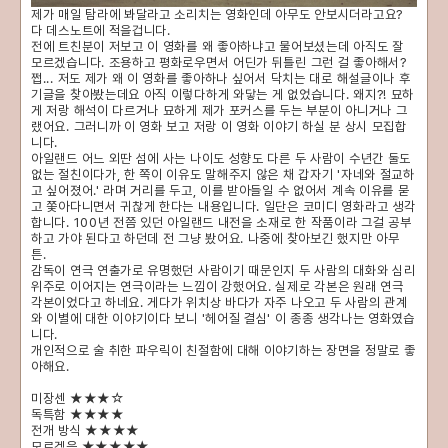
제가 매일 탐라에 봐달라고 소리치는 영화인데 아무도 안보시더라고요?
다 데스노트에 적을겁니다.
전에 트친분이 저보고 이 영화를 왜 좋아하냐고 물어보셨는데 아직도 잘
모르겠습니다. 조용하고 평화로우면서 어딘가 뒤틀린 그런 걸 좋아해서?
쩝... 저도 제가 왜 이 영화를 좋아하나 싶어서 닥치는 대로 해설글이나 후
기글을 찾아봤는데요 아직 이렇다하게 와닿는 게 없었습니다. 왜지?! 묘하
게 저랑 해석이 다르거나 묘하게 제가 포커스를 두는 부분이 아니거나 그
랬어요. 그러니까 이 영화 보고 저랑 이 영화 이야기 하실 분 상시 모집합
니다.
아일랜드 어느 외딴 섬에 사는 나이도 성향도 다른 두 사람이 수년간 둘도
없는 절친이다가, 한 쪽이 이유도 말해주지 않은 채 갑자기 '자네와 절교하
고 싶어졌어.' 라며 거리를 두고, 이를 받아들일 수 없어서 계속 이유를 묻
고 쫓아다니면서 귀찮게 한다는 내용입니다. 일단은 코미디 영화라고 생각
합니다. 100년 전쯤 있던 아일랜드 내전을 소재로 한 작품이라 그걸 공부
하고 가야 된다고 하던데 전 그냥 봤어요. 나중에 찾아보긴 했지만 아무
튼.
감독이 연극 연출가로 유명했던 사람이기 때문인지 두 사람의 대화와 심리
위주로 이어지는 연극이라는 느낌이 강했어요. 실제로 각본은 원래 연극
각본이었다고 하네요. 게다가 위치상 바다가 자주 나오고 두 사람의 관계
와 이별에 대한 이야기이다 보니 '헤어질 결심' 이 종종 생각나는 영화였습
니다.
개인적으로 술 취한 파우릭이 친절함에 대해 이야기하는 장면을 정말로 좋
아해요.
미장센 ★★★☆
독특함 ★★★★
전개 방식 ★★★★
모르겠음
★★★★★