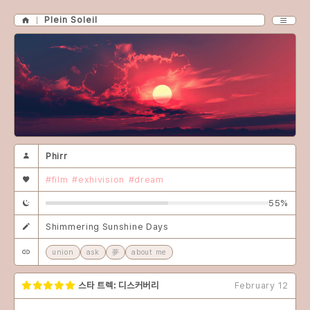
Plein Soleil
Phirr
#film
#exhivision
#dream
55%
Shimmering Sunshine Days
union
ask
夢
about me
스타 트렉: 디스커버리
February 12