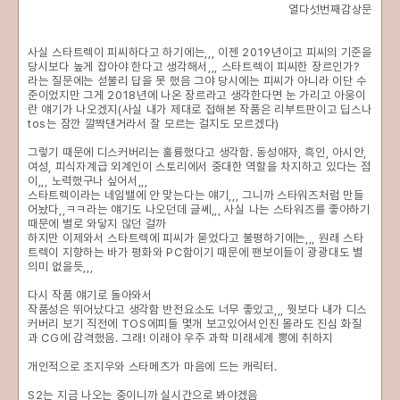
열다섯번째감상문
사실 스타트렉이 피씨하다고 하기에는,,, 이젠 2019년이고 피씨의 기준을
당시보다 높게 잡아야 한다고 생각해서,,, 스타트렉이 피씨한 장르인가?
라는 질문에는 섣불리 답을 못 했음 그야 당시에는 피씨가 아니라 이단 수
준이었지만 그게 2018년에 나온 장르라고 생각한다면 눈 가리고 아웅이
란 얘기가 나오겠지(사실 내가 제대로 접해본 작품은 리부트판이고 딥스나
tos는 잠깐 깔짝댄거라서 잘 모르는 걸지도 모르겠다)
그렇기 때문에 디스커버리는 훌륭했다고 생각함. 동성애자, 흑인, 아시안,
여성, 피식자계급 외계인이 스토리에서 중대한 역할을 차지하고 있다는 점
이,,, 노력했구나 싶어서,,,
스타트렉이라는 네임밸에 안 맞는다는 얘기,,, 그니까 스타워즈처럼 만들
어놨다,,ㅋㅋ라는 얘기도 나오던데 글쎄,,, 사실 나는 스타워즈를 좋아하기
때문에 별로 와닿지 않던 걸까
하지만 이제와서 스타트렉에 피씨가 묻었다고 불평하기에는,,, 원래 스타
트렉이 지향하는 바가 평화와 PC함이기 때문에 팬보이들이 광광대도 별
의미 없을듯,,,
다시 작품 얘기로 돌아와서
작품성은 뛰어났다고 생각함 반전요소도 너무 좋았고,,, 뭣보다 내가 디스
커버리 보기 직전에 TOS에피들 몇개 보고있어서인진 몰라도 진심 화질
과 CG에 감격했음. 그래! 이래야 우주 과학 미래세계 뽕에 취하지
개인적으로 조지우와 스타메츠가 마음에 드는 캐릭터.
S2는 지금 나오는 중이니까 실시간으로 봐야겠음