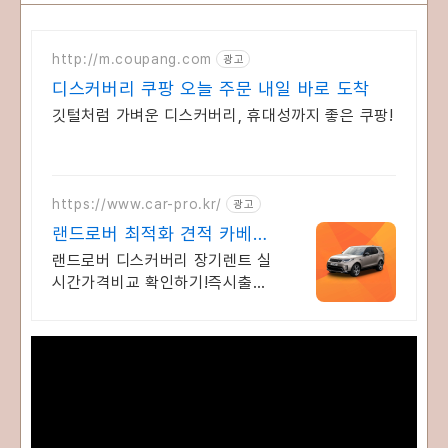
http://m.coupang.com
광고
디스커버리 쿠팡 오늘 주문 내일 바로 도착
깃털처럼 가벼운 디스커버리, 휴대성까지 좋은 쿠팡!
https://www.car-pro.kr/
광고
랜드로버 최적화 견적 카베이
랜드로버 특가차량 무료견적
랜드로버 디스커버리 장기렌트 실
시간가격비교 확인하기!즉시출고
차량 선점!특가차종! 수입차 최대
할인 견적! 온라인계약! 최적가 프
로모션 차량 빠른출고 선점하세
요.