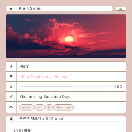
Plein Soleil
Phirr
#film
#exhivision
#dream
55%
Shimmering Sunshine Days
union
ask
夢
about me
분류 전체보기
+ 842 post
[3.5] 불불