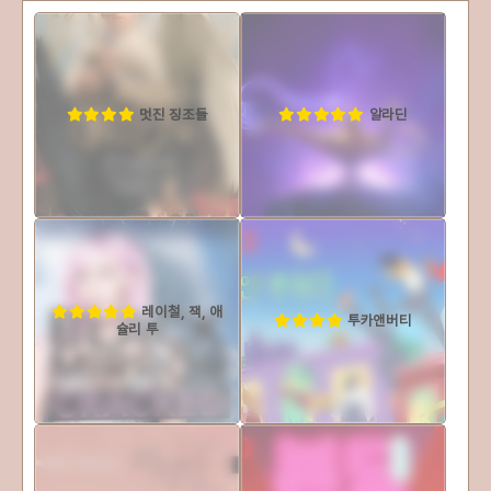
멋진 징조들
알라딘
레이철, 잭, 애
투카앤버티
슐리 투