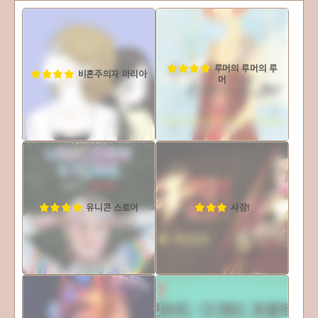
루머의 루머의 루
비혼주의자 마리아
머
유니콘 스토어
샤잠!