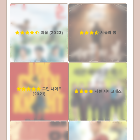
괴물 (2023)
서울의 봄
그린 나이트
세븐 사이코패스
(2021)